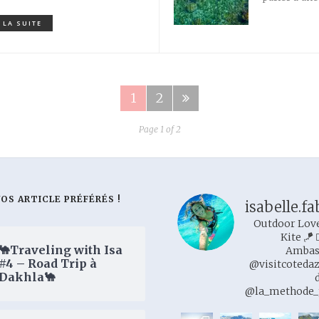
 LA SUITE
1
2
Page 1 of 2
VOS ARTICLE PRÉFÉRÉS !
isabelle.fa
Outdoor Love
Kite 🪁

🐪Traveling with Isa
Ambas
#4 – Road Trip à
@visitcoteda
Dakhla🐪
@la_methode