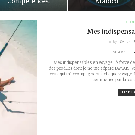
Compétences.
Maloco
BON
Mes indispensa
by
ISA
on
J
SHARE
Mes indispensables en voyage ! À force de 
des produits dont je ne me sépare JAMAIS. V
ceux qui m'accompagnent à chaque voyage. L
commence par la base.
LIRE L