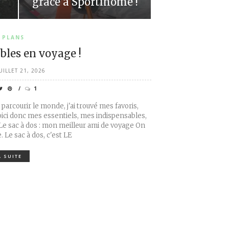
grâce à Sportihome !
 PLANS
bles en voyage !
UILLET 21, 2026
1
parcourir le monde, j'ai trouvé mes favoris,
oici donc mes essentiels, mes indispensables,
e sac à dos : mon meilleur ami de voyage On
 Le sac à dos, c'est LE
A SUITE