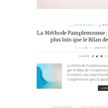
BON PLANS
RÉ
La Méthode Pamplemousse : 
plus loin que le Bilan 
by
ISA
on
JANVIER 
SHARE
La Méthode Pamplemousse :
que le Bilan de Compétence
Dorothée, une amie Psychi
Compétences que j'ai appr
LIRE
BON PLANS
DESTINATIONS 