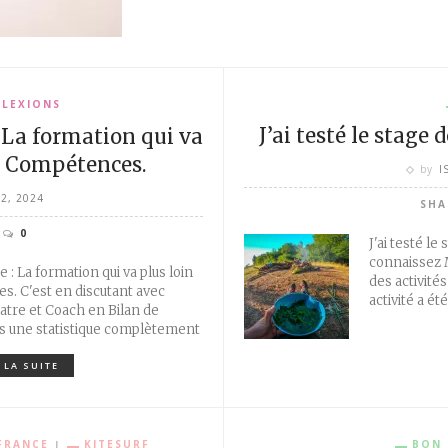
FLEXIONS
J’ai testé le stage
La formation qui va
de Compétences.
by
I
22, 2024
SHA
0
J'ai testé l
connaissez 
 La formation qui va plus loin
des activité
s. C'est en discutant avec
activité a ét
atre et Coach en Bilan de
is une statistique complètement
 LA SUITE
FRANCE
KITESURF
BON 