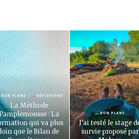
BON PLANS
RÉFLEXIONS
La Méthode
Pamplemousse : La
BON PLANS
ormation qui va plus
J’ai testé le stage d
loin que le Bilan de
survie proposé par