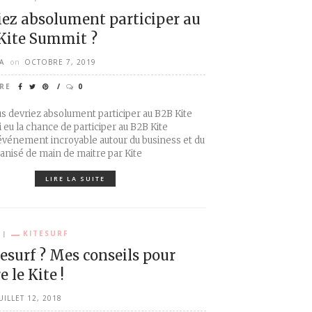
iez absolument participer au
Kite Summit ?
A
on
OCTOBRE 7, 2019
RE
0
s devriez absolument participer au B2B Kite
i eu la chance de participer au B2B Kite
événement incroyable autour du business et du
ganisé de main de maitre par Kite
LIRE LA SUITE
KITESURF
surf ? Mes conseils pour
 le Kite !
UILLET 12, 2018