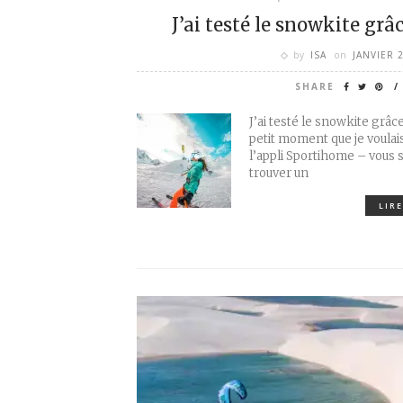
J’ai testé le snowkite grâ
by
ISA
on
JANVIER 
SHARE
J’ai testé le snowkite grâce
petit moment que je voulais
l’appli Sportihome – vous sa
trouver un
LIRE