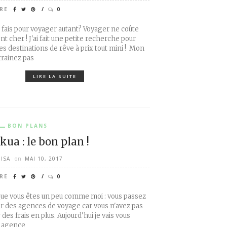
RE
0
fais pour voyager autant? Voyager ne coûte
t cher ! J'ai fait une petite recherche pour
des destinations de rêve à prix tout mini ! Mon
trainez pas
LIRE LA SUITE
BON PLANS
kua : le bon plan !
ISA
on
MAI 10, 2017
RE
0
que vous êtes un peu comme moi : vous passez
r des agences de voyage car vous n'avez pas
 des frais en plus. Aujourd'hui je vais vous
e agence