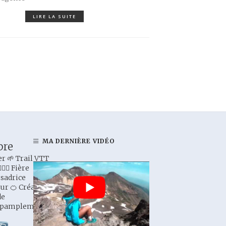
LIRE LA SUITE
MA DERNIÈRE VIDÉO
bre
r 🌱 Trail VTT
🏻‍♀️ Fière
sadrice
zur
🍊 Créatrice
de
_pamplemousse