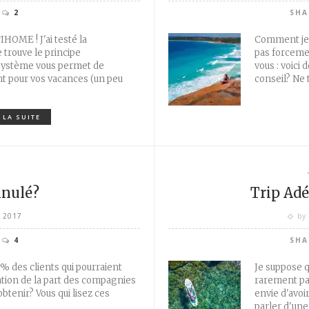
2
SHA
IHOME ! J'ai testé la
Comment je 
 trouve le principe
pas forcemen
 système vous permet de
vous : voici 
t pour vos vacances (un peu
conseil? Ne 
 LA SUITE
S
nnulé?
Trip Adé
, 2017
by
4
SHA
0% des clients qui pourraient
Je suppose 
tion de la part des compagnies
rarement pa
btenir? Vous qui lisez ces
envie d'avoir
parler d'un