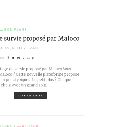
BON PLANS
 de survie proposé par Maloco
SA
on
JUILLET 21, 2020
RE
0
e stage de survie proposé par Maloco Vous
Maloco ? Cette nouvelle plateforme propose
s un peu atypiques. Le petit plus ? Chaque
é choisi avec un grand soin,
LIRE LA SUITE
PLANS
KITESURF