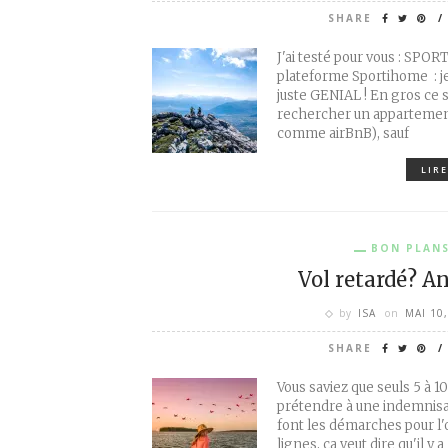
SHARE
J'ai testé pour vous : SPORT
plateforme Sportihome : je
juste GENIAL ! En gros ce
rechercher un appartemen
comme airBnB), sauf
LIRE
BON PLAN
Vol retardé? A
by
ISA
on
MAI 10
SHARE
Vous saviez que seuls 5 à 1
prétendre à une indemnisa
font les démarches pour l'o
lignes, ça veut dire qu'il y a