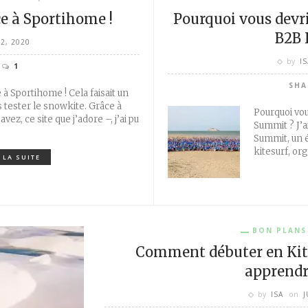
ce à Sportihome !
Pourquoi vous devr
B2B 
22, 2020
by
IS
1
SHA
 à Sportihome ! Cela faisait un
 tester le snowkite. Grâce à
Pourquoi vou
vez, ce site que j’adore –, j’ai pu
Summit ? J’a
Summit, un 
kitesurf, or
 LA SUITE
BON PLANS
Comment débuter en Kite
apprendre
by
ISA
on
J