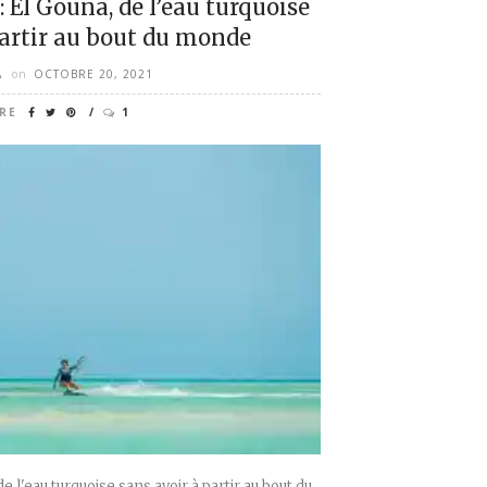
: El Gouna, de l’eau turquoise
partir au bout du monde
A
on
OCTOBRE 20, 2021
RE
1
e l'eau turquoise sans avoir à partir au bout du