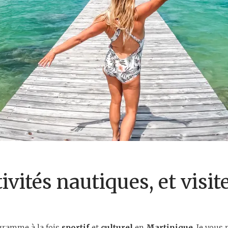
vités nautiques, et visite
ogramme à la fois
sportif
et
culturel
en
Martinique
. Je vous