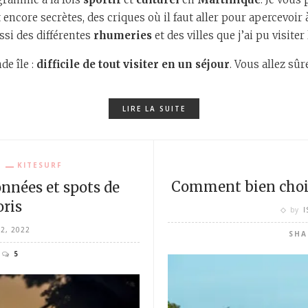
 encore secrètes, des criques où il faut aller pour apercevoir
ssi des différentes
rhumeries
et des villes que j’ai pu visite
de île :
difficile de tout visiter en un séjour
. Vous allez sû
LIRE LA SUITE
KITESURF
Comment bien choisi
nnées et spots de
oris
by
I
22, 2022
SHA
5