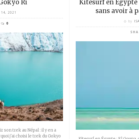
Kitesurf en Égypte 
 Gokyo Ri
sans avoir à 
14, 2021
by
IS
0
SHA
ir son trek au Népal : il y en a
quoi j'ai choisi le trek du Gokyo
Kitesurf en Égypte : El Gouna, d