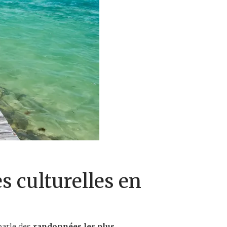
s culturelles en
 parle des
randonnées les plus