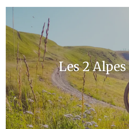
DESTINATIONS FRANCE
es l’été : mes activité
by
ISA
on
JUILLET 2, 2026
SHARE
0