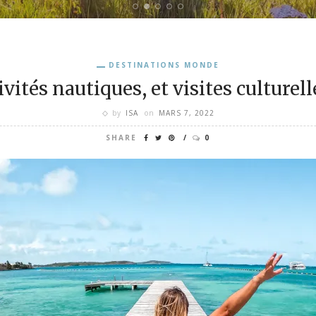
DESTINATIONS MONDE
vités nautiques, et visites culturel
by
ISA
on
MARS 7, 2022
SHARE
0