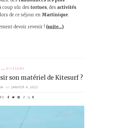
 à coup sûr des
tortues
, des
activités
r lors de ce séjour en
Martinique
.
rement devoir revenir !
(suite…)
KITESURF
r son matériel de Kitesurf ?
SA
on
JANVIER 4, 2022
RE
0